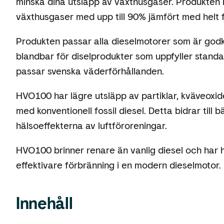
minska dina utsläpp av växthusgaser. Produkten 
växthusgaser med upp till 90% jämfört med helt fo
Produkten passar alla dieselmotorer som är god
blandbar för diselprodukter som uppfyller sta
passar svenska väderförhållanden.
HVO100 har lägre utsläpp av partiklar, kväveoxid
med konventionell fossil diesel. Detta bidrar till b
hälsoeffekterna av luftföroreningar.
HVO100 brinner renare än vanlig diesel och har hö
effektivare förbränning i en modern dieselmotor.
Innehåll