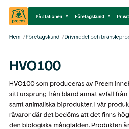
På stationen
Företagskund
Priva
Hem
/
Företagskund
/
Drivmedel och bränslepro
HVO100
HVO100 som produceras av Preem innehå
sitt ursprung från bland annat avfall frå
samt animaliska biprodukter. I vår produk
råvaror där det bedöms att det finns hög
den biologiska mångfalden. Produkten är 