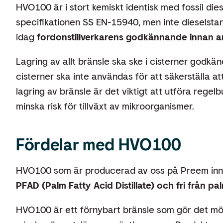
HVO100 är i stort kemiskt identisk med fossil dies
specifikationen SS EN-15940, men inte dieselst
idag
fordonstillverkarens godkännande innan 
Lagring av allt bränsle ska ske i cisterner godkä
cisterner ska inte användas för att säkerställa at
lagring av bränsle är det viktigt att utföra regelb
minska risk för tillväxt av mikroorganismer.
Fördelar med HVO100
HVO100 som är producerad av oss på Preem inne
PFAD (Palm Fatty Acid Distillate) och fri från pal
HVO100 är ett förnybart bränsle som gör det mö