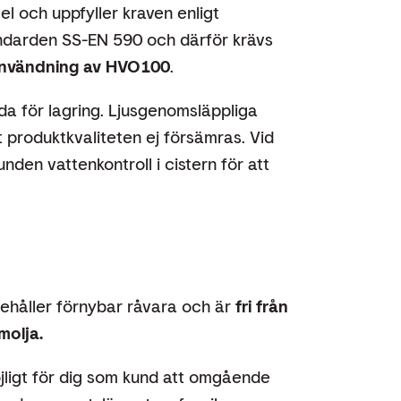
el och uppfyller kraven enligt
andarden SS-EN 590 och därför krävs
användning av HVO100
.
nda för lagring. Ljusgenomsläppliga
t produktkvaliteten ej försämras. Vid
unden vattenkontroll i cistern för att
håller förnybar råvara och är
fri från
molja.
jligt för dig som kund att omgående