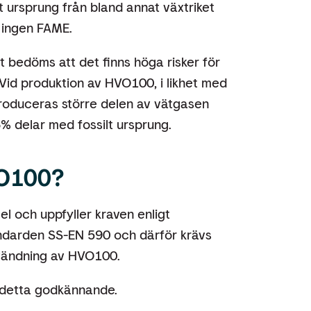
 ursprung från bland annat växtriket
 ingen FAME.
t bedöms att det finns höga risker för
Vid produktion av HVO100, i likhet med
 produceras större delen av vätgasen
6% delar med fossilt ursprung.
VO100?
el och uppfyller kraven enligt
andarden SS-EN 590 och därför krävs
nvändning av HVO100.
r detta godkännande.