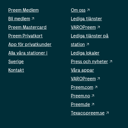
Preem Medlem
Om oss
Bli medlem
Lediga tjänster
Preem Mastercard
VAROPreem
Preem Privatkort
Lediga tjänster på
App för privatkunder
station
Alla våra stationer i
Lediga lokaler
Sverige
Press och nyheter
Kontakt
Våra appar
VAROPreem
Preem.com
Preem.no
Preem.de
Texaco.preem.se