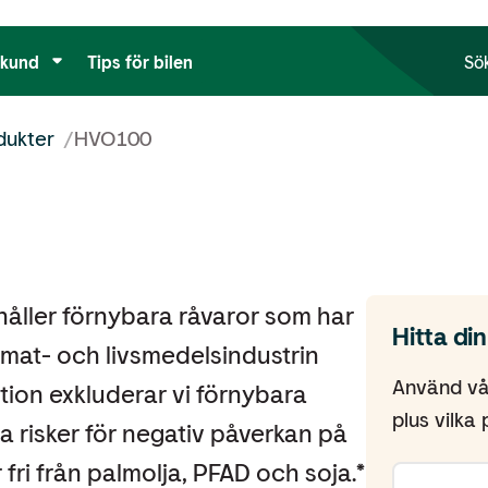
tkund
Tips för bilen
Sö
dukter
/
HVO100
ller förnybara råvaror som har
Hitta di
n mat- och livsmedelsindustrin
Använd vår
tion exkluderar vi förnybara
plus vilka
a risker för negativ påverkan på
fri från palmolja, PFAD och soja.*