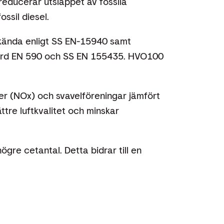
reducerar utsläppet av fossila
ssil diesel.
kända enligt SS EN-15940 samt
ndard EN 590 och SS EN 155435. HVO100
er (NOx) och svavelföreningar jämfört
ättre luftkvalitet och minskar
gre cetantal. Detta bidrar till en