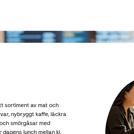
r vi mat,
n.
tt sortiment av mat och
var, nybryggt kaffe, läckra
iv och smörgåsar med
r dagens lunch mellan kl.