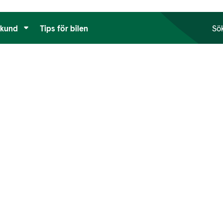
tkund
Tips för bilen
Sö