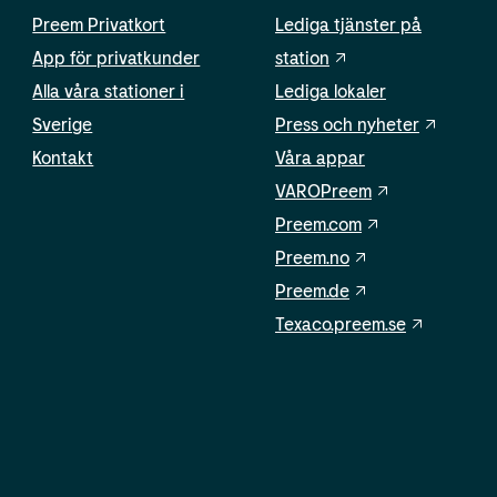
Preem Privatkort
Lediga tjänster på
App för privatkunder
station
Alla våra stationer i
Lediga lokaler
Sverige
Press och nyheter
Kontakt
Våra appar
VAROPreem
Preem.com
Preem.no
Preem.de
Texaco.preem.se