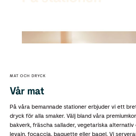
På våra bemannade stationer erbjude
dryck och allt du kan behöva för bile
MAT OCH DRYCK
Vår mat
På våra bemannade stationer erbjuder vi ett bre
dryck för alla smaker. Välj bland våra premiumkor
bakverk, fräscha sallader, vegetariska alternat
levain, focaccia, baguette eller bagel. Vi servera