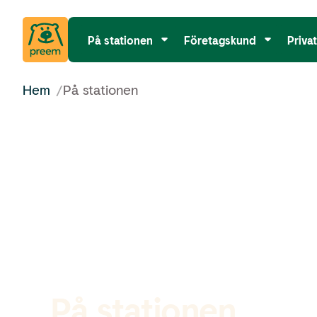
På stationen
Företagskund
Priva
Hem
/
På stationen
På stationen