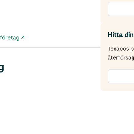
Hitta din
 företag
Texacos p
återförsälj
g