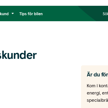
tkund
Tips för bilen
Sö
skunder
Är du fö
Kom i kont
energi, en
specialbrä