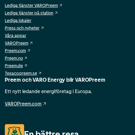
Lediga tjänster VAROPreem
Lediga tjänster på station
Lediga lokaler
Press och nyheter
Våra appar
VAROPreem
Preem.com
Preem.no
Preem.de
Texaco.preem.se
Preem och VARO Energy blir VAROPreem
Ett nytt ledande energiföretag i Europa.
VAROPreem.com
En bättre resa