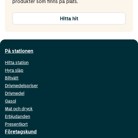
produkter som finns på plats.
Hitta hit
På stationen
Hitta station
Hyra släp
Biltvätt
Drivmedelspriser
Drivmedel
Gasol
Mat och dryck
Erbjudanden
Presentkort
Företagskund