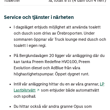
Toaletter
Ja, totalt 8 st (4 dam och 4 herr)
Service och tjänster i närheten
I dagsläget erbjuds möjlighet att använda toalett
och dusch som drivs av Örebroporten. Under
sommaren öppnar vår Truck lounge med dusch och
toalett i egen regi.
På Berglundavägen 20 ligger vår anläggning där du
kan tanka Preem Redefine HVO100, Preem
Evolution diesel och AdBlue från våra
höghastighetspumpar. Öppet dygnet runt.
Intill vår anläggning hittar du en av våra grannar,
LP
Lastbilstvätt
som erbjuder både automattvätt
och spolhall.
Du hittar också vår andra granne Opus som