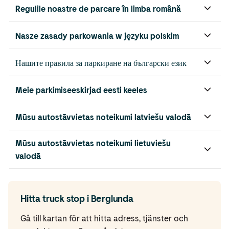
Regulile noastre de parcare în limba română
Nasze zasady parkowania w języku polskim
Нашите правила за паркиране на български език
Meie parkimiseeskirjad eesti keeles
Mūsu autostāvvietas noteikumi latviešu valodā
Mūsu autostāvvietas noteikumi lietuviešu
valodā
Hitta truck stop i Berglunda
Gå till kartan för att hitta adress, tjänster och