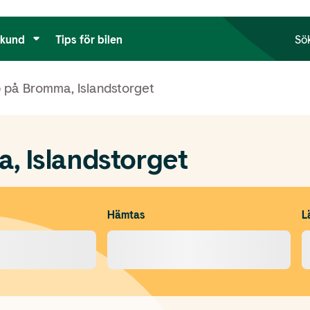
tkund
Tips för bilen
Sö
 på Bromma, Islandstorget
, Islandstorget
Hämtas
L