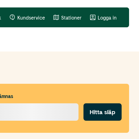
k
Kundservice
Stationer
Logga in
ämnas
Hitta släp