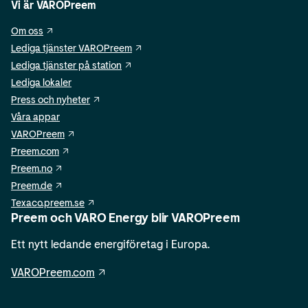
Vi är VAROPreem
Om oss
Lediga tjänster VAROPreem
Lediga tjänster på station
Lediga lokaler
Press och nyheter
Våra appar
VAROPreem
Preem.com
Preem.no
Preem.de
Texaco.preem.se
Preem och VARO Energy blir VAROPreem
Ett nytt ledande energiföretag i Europa.
VAROPreem.com