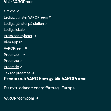
Vi är VAROPreem
Om oss
Lediga tjänster VAROPreem
Lediga tjänster på station
Lediga lokaler
Press och nyheter
Våra appar
VAROPreem
Preem.com
Preem.no
Preem.de
Texaco.preem.se
Preem och VARO Energy blir VAROPreem
Ett nytt ledande energiföretag i Europa.
VAROPreem.com