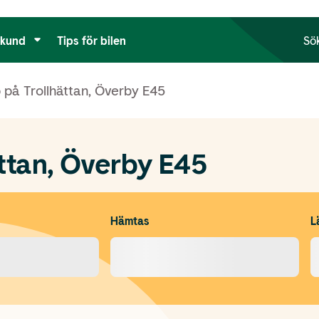
tkund
Tips för bilen
Sö
 på Trollhättan, Överby E45
ättan, Överby E45
Hämtas
L