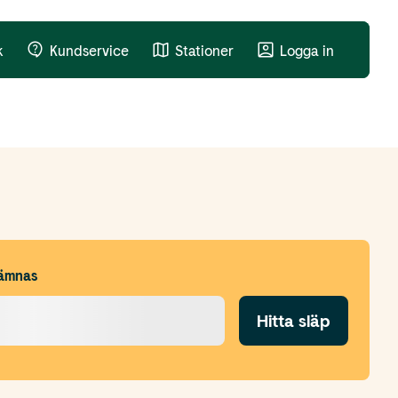
k
Kundservice
Stationer
Logga in
ämnas
Hitta släp