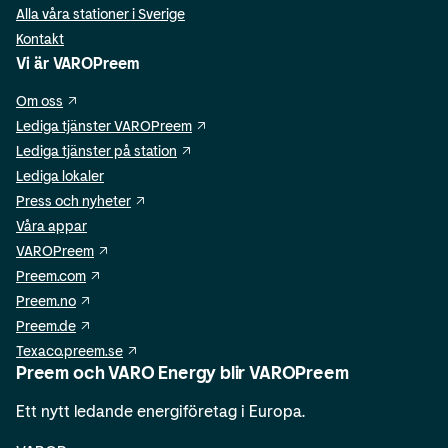
Alla våra stationer i Sverige
Kontakt
Vi är VAROPreem
Om oss
Lediga tjänster VAROPreem
Lediga tjänster på station
Lediga lokaler
Press och nyheter
Våra appar
VAROPreem
Preem.com
Preem.no
Preem.de
Texaco.preem.se
Preem och VARO Energy blir VAROPreem
Ett nytt ledande energiföretag i Europa.