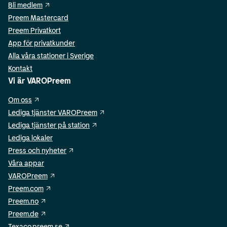
Bli medlem
Preem Mastercard
Preem Privatkort
App för privatkunder
Alla våra stationer i Sverige
Kontakt
Vi är VAROPreem
Om oss
Lediga tjänster VAROPreem
Lediga tjänster på station
Lediga lokaler
Press och nyheter
Våra appar
VAROPreem
Preem.com
Preem.no
Preem.de
Texaco.preem.se