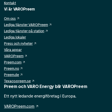
Kontakt
Vi är VAROPreem
Om oss
Lediga tjänster VAROPreem
Lediga tjänster på station
Lediga lokaler
Press och nyheter
Våra appar
VAROPreem
Preem.com
Preem.no
Preem.de
Texaco.preem.se
Preem och VARO Energy blir VAROPreem
Ett nytt ledande energiföretag i Europa.
VAROPreem.com