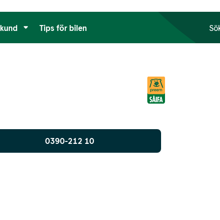
tkund
Tips för bilen
Sö
0390-212 10