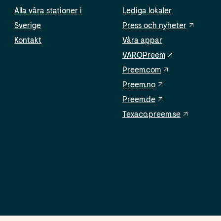
Alla våra stationer i
Lediga lokaler
Sverige
Press och nyheter
Kontakt
Våra appar
VAROPreem
Preem.com
Preem.no
Preem.de
Texaco.preem.se