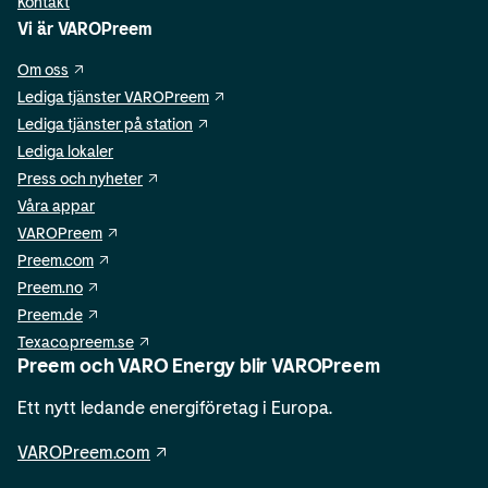
Kontakt
Vi är VAROPreem
Om oss
Lediga tjänster VAROPreem
Lediga tjänster på station
Lediga lokaler
Press och nyheter
Våra appar
VAROPreem
Preem.com
Preem.no
Preem.de
Texaco.preem.se
Preem och VARO Energy blir VAROPreem
Ett nytt ledande energiföretag i Europa.
VAROPreem.com