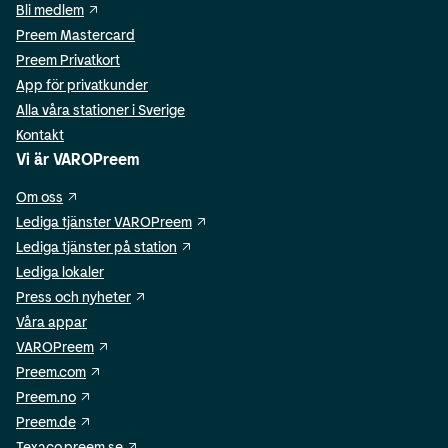
Bli medlem
Preem Mastercard
Preem Privatkort
App för privatkunder
Alla våra stationer i Sverige
Kontakt
Vi är VAROPreem
Om oss
Lediga tjänster VAROPreem
Lediga tjänster på station
Lediga lokaler
Press och nyheter
Våra appar
VAROPreem
Preem.com
Preem.no
Preem.de
Texaco.preem.se