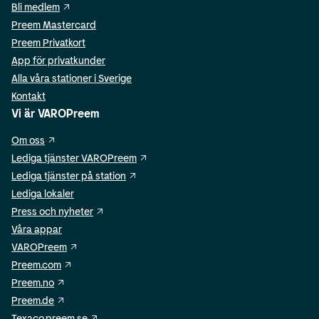
Bli medlem
Preem Mastercard
Preem Privatkort
App för privatkunder
Alla våra stationer i Sverige
Kontakt
Vi är VAROPreem
Om oss
Lediga tjänster VAROPreem
Lediga tjänster på station
Lediga lokaler
Press och nyheter
Våra appar
VAROPreem
Preem.com
Preem.no
Preem.de
Texaco.preem.se