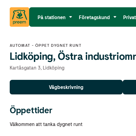
På stationen
Företagskund
Priva
AUTOMAT
-
ÖPPET DYGNET RUNT
Lidköping, Östra industriom
Kartåsgatan 3
,
Lidköping
Vägbeskrivning
Öppettider
Välkommen att tanka dygnet runt