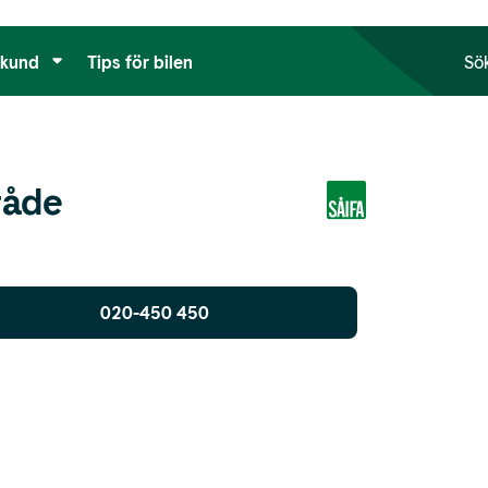
tkund
Tips för bilen
Sö
råde
020-450 450