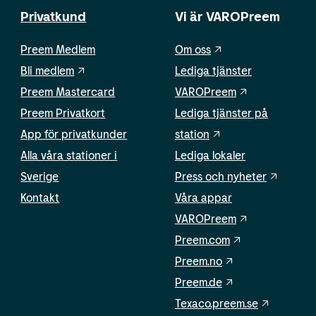
Privatkund
Vi är VAROPreem
Preem Medlem
Om oss
Bli medlem
Lediga tjänster
Preem Mastercard
VAROPreem
Preem Privatkort
Lediga tjänster på
App för privatkunder
station
Alla våra stationer i
Lediga lokaler
Sverige
Press och nyheter
Kontakt
Våra appar
VAROPreem
Preem.com
Preem.no
Preem.de
Texaco.preem.se