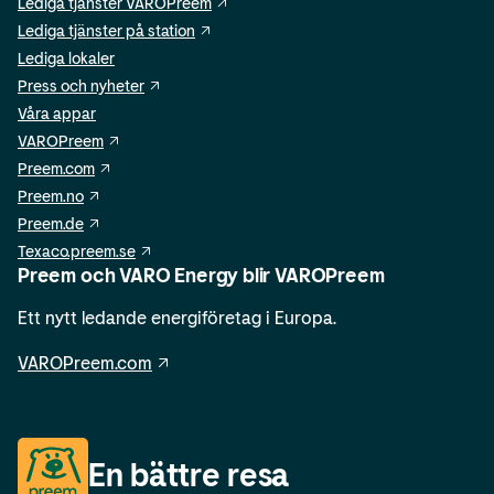
Lediga tjänster VAROPreem
Lediga tjänster på station
Lediga lokaler
Press och nyheter
Våra appar
VAROPreem
Preem.com
Preem.no
Preem.de
Texaco.preem.se
Preem och VARO Energy blir VAROPreem
Ett nytt ledande energiföretag i Europa.
VAROPreem.com
En bättre resa