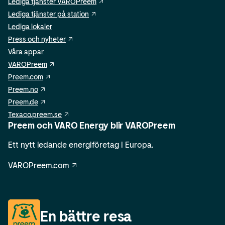
Lediga tjänster VAROPreem
Lediga tjänster på station
Lediga lokaler
Press och nyheter
Våra appar
VAROPreem
Preem.com
Preem.no
Preem.de
Texaco.preem.se
Preem och VARO Energy blir VAROPreem
Ett nytt ledande energiföretag i Europa.
VAROPreem.com
En bättre resa