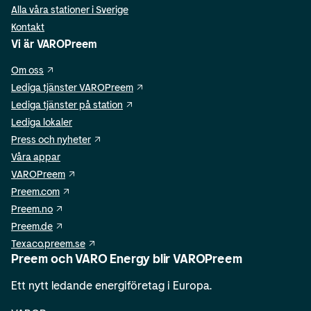
Alla våra stationer i Sverige
Kontakt
Vi är VAROPreem
Om oss
Lediga tjänster VAROPreem
Lediga tjänster på station
Lediga lokaler
Press och nyheter
Våra appar
VAROPreem
Preem.com
Preem.no
Preem.de
Texaco.preem.se
Preem och VARO Energy blir VAROPreem
Ett nytt ledande energiföretag i Europa.