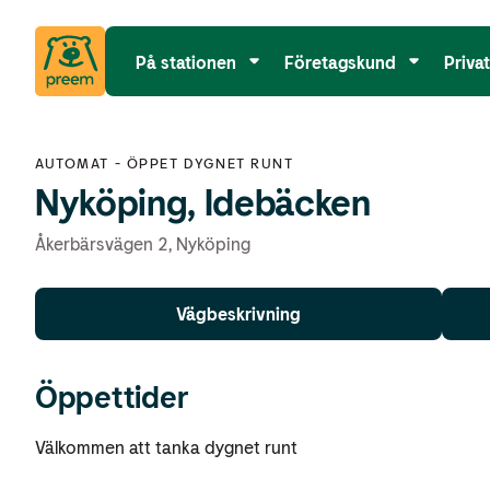
På stationen
Företagskund
Priva
AUTOMAT
-
ÖPPET DYGNET RUNT
Nyköping, Idebäcken
Åkerbärsvägen 2
,
Nyköping
Vägbeskrivning
Öppettider
Välkommen att tanka dygnet runt