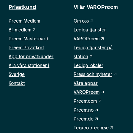
Privatkund
Vi är VAROPreem
Preem Medlem
Om oss
Bli medlem
Lediga tjänster
Preem Mastercard
VAROPreem
Preem Privatkort
Lediga tjänster på
App för privatkunder
station
Alla våra stationer i
Lediga lokaler
Sverige
Press och nyheter
Kontakt
Våra appar
VAROPreem
Preem.com
Preem.no
Preem.de
Texaco.preem.se