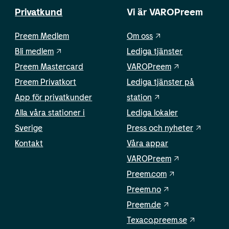
Privatkund
Vi är VAROPreem
Preem Medlem
Om oss
Bli medlem
Lediga tjänster
Preem Mastercard
VAROPreem
Preem Privatkort
Lediga tjänster på
App för privatkunder
station
Alla våra stationer i
Lediga lokaler
Sverige
Press och nyheter
Kontakt
Våra appar
VAROPreem
Preem.com
Preem.no
Preem.de
Texaco.preem.se