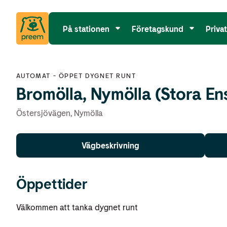
På stationen
Företagskund
Priva
AUTOMAT
-
ÖPPET DYGNET RUNT
Bromölla, Nymölla (Stora En
Östersjövägen
,
Nymölla
Vägbeskrivning
Öppettider
Välkommen att tanka dygnet runt