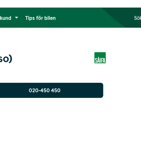
tkund
Tips för bilen
Sö
so)
020-450 450