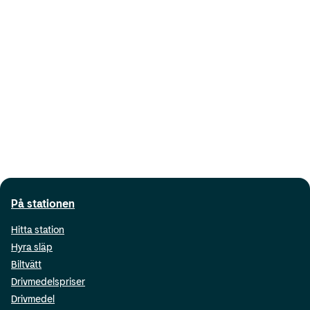
På stationen
Hitta station
Hyra släp
Biltvätt
Drivmedelspriser
Drivmedel