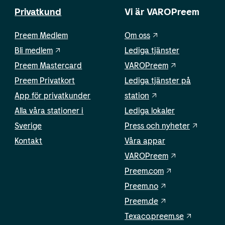
Privatkund
Vi är VAROPreem
Preem Medlem
Om oss
Bli medlem
Lediga tjänster
Preem Mastercard
VAROPreem
Preem Privatkort
Lediga tjänster på
App för privatkunder
station
Alla våra stationer i
Lediga lokaler
Sverige
Press och nyheter
Kontakt
Våra appar
VAROPreem
Preem.com
Preem.no
Preem.de
Texaco.preem.se