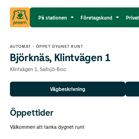
På stationen
Företagskund
Priva
AUTOMAT
-
ÖPPET DYGNET RUNT
Björknäs, Klintvägen 1
Klintvägen 1
,
Saltsjö-Boo
Vägbeskrivning
Öppettider
Välkommen att tanka dygnet runt