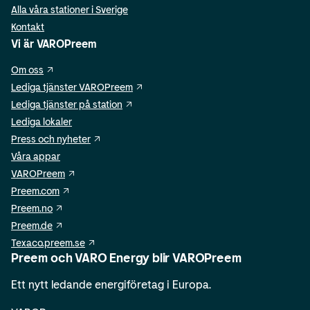
Alla våra stationer i Sverige
Kontakt
Vi är VAROPreem
Om oss
Lediga tjänster VAROPreem
Lediga tjänster på station
Lediga lokaler
Press och nyheter
Våra appar
VAROPreem
Preem.com
Preem.no
Preem.de
Texaco.preem.se
Preem och VARO Energy blir VAROPreem
Ett nytt ledande energiföretag i Europa.