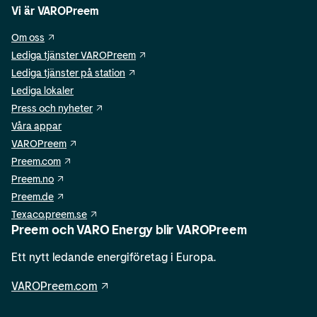
Vi är VAROPreem
Om oss
Lediga tjänster VAROPreem
Lediga tjänster på station
Lediga lokaler
Press och nyheter
Våra appar
VAROPreem
Preem.com
Preem.no
Preem.de
Texaco.preem.se
Preem och VARO Energy blir VAROPreem
Ett nytt ledande energiföretag i Europa.
VAROPreem.com