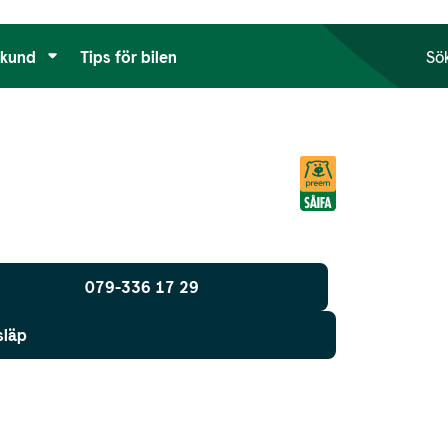
tkund
Tips för bilen
Sö
079-336 17 29
släp