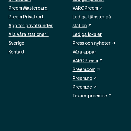
Preem Mastercard
VAROPreem
Preem Privatkort
Lediga tjänster på
App för privatkunder
station
Alla våra stationer i
Lediga lokaler
Sverige
Press och nyheter
Kontakt
Våra appar
VAROPreem
Preem.com
Preem.no
Preem.de
Texaco.preem.se