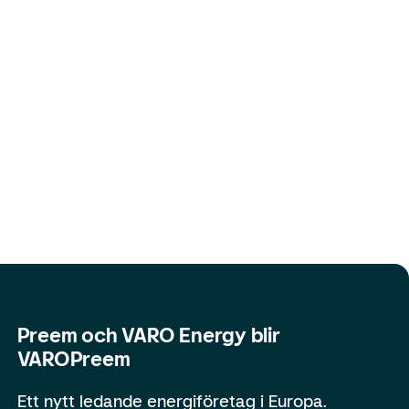
Preem och VARO Energy blir
VAROPreem
Ett nytt ledande energiföretag i Europa.