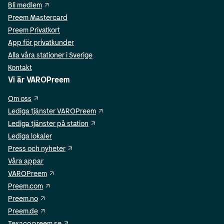
Bli medlem
Preem Mastercard
Preem Privatkort
App för privatkunder
Alla våra stationer i Sverige
Kontakt
Vi är VAROPreem
Om oss
Lediga tjänster VAROPreem
Lediga tjänster på station
Lediga lokaler
Press och nyheter
Våra appar
VAROPreem
Preem.com
Preem.no
Preem.de
Texaco.preem.se