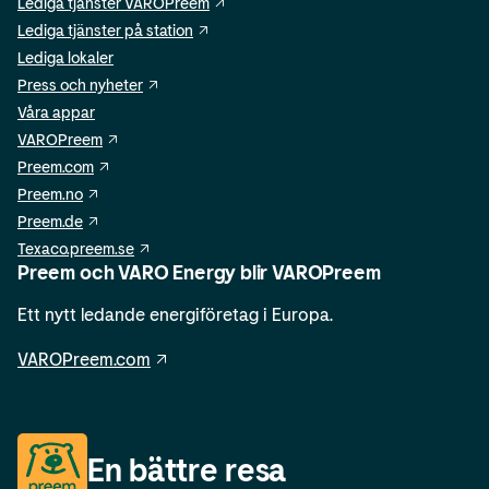
Lediga tjänster VAROPreem
Lediga tjänster på station
Lediga lokaler
Press och nyheter
Våra appar
VAROPreem
Preem.com
Preem.no
Preem.de
Texaco.preem.se
Preem och VARO Energy blir VAROPreem
Ett nytt ledande energiföretag i Europa.
VAROPreem.com
En bättre resa