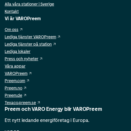
Alla våra stationer i Sverige
Kontakt
Vi är VAROPreem
Om oss
Lediga tjänster VAROPreem
Lediga tjänster på station
Lediga lokaler
Press och nyheter
Våra appar
VAROPreem
Preem.com
Preem.no
Preem.de
Texaco.preem.se
Preem och VARO Energy blir VAROPreem
Ett nytt ledande energiföretag i Europa.